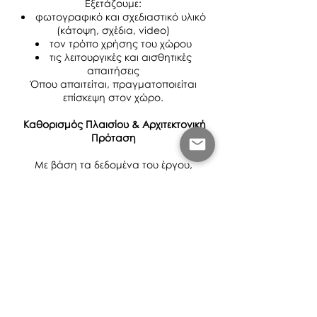
Εξετάζουμε:
φωτογραφικό και σχεδιαστικό υλικό
(κάτοψη, σχέδια, video)
τον τρόπο χρήσης του χώρου
τις λειτουργικές και αισθητικές
απαιτήσεις
Όπου απαιτείται, πραγματοποιείται
επίσκεψη στον χώρο.
Καθορισμός Πλαισίου & Αρχιτεκτονική
Πρόταση
Με βάση τα δεδομένα του έργου,
διαμορφώνεται το πλαίσιο της
συνεργασίας.
Ορίζεται με σαφήνεια:
το αντικείμενο της μελέτης
τα στάδια του έργου
οι ευθύνες
το χρονοδιάγραμμα
Ακολουθεί αναλυτική αρχιτεκτονική
πρόταση, προσαρμοσμένη στις
πραγματικές ανάγκες του έργου.